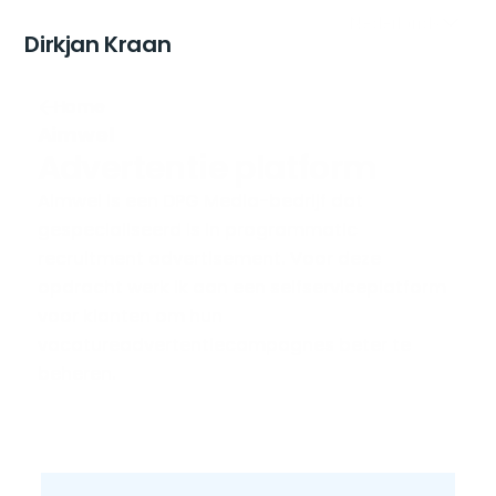
Select Language
Nederlands
Dirkjan Kraan
Home
Aimwel
Advertentie platform
Aimwel is een DPG Media-bedrijf dat 
gespecialiseerd is in programmatic 
recruitment advertisement. Voor deze 
opdracht werk ik aan een selfserviceplatform 
voor klanten om hun 
vacatureadvertentiecampagnes beter te 
beheren.